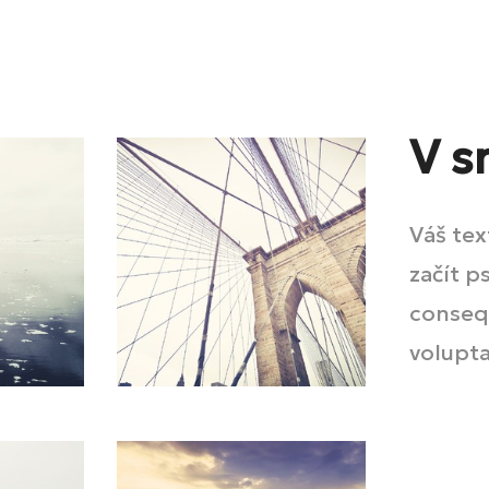
V s
Váš tex
začít p
conseq
volupt